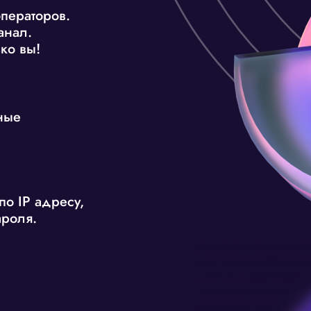
ператоров.
анал.
ко вы!
ные
по IP адресу,
ароля.