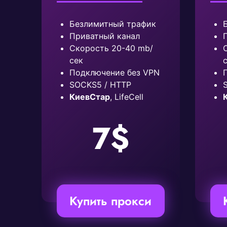
Безлимитный трафик
Приватный канал
Скорость 20-40 mb/
сек
Подключение без VPN
SOCKS5 / HTTP
КиевСтар
, LifeCell
7$
Купить прокси