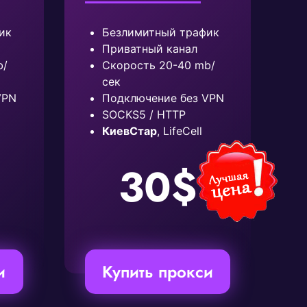
ик
Безлимитный трафик
Приватный канал
b/
Скорость 20-40 mb/
сек
VPN
Подключение без VPN
SOCKS5 / HTTP
КиевСтар
, LifeCell
30$
и
Купить прокси