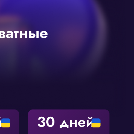
ватные
й
30 дней