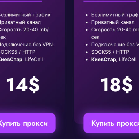
Безлимитный трафик
Безлимитный траф
Приватный канал
Приватный канал
Скорость 20-40 mb/
Скорость 20-40 m
сек
сек
Подключение без VPN
Подключение без 
SOCKS5 / HTTP
SOCKS5 / HTTP
КиевСтар
, LifeCell
КиевСтар
, LifeCell
14$
18$
Купить прокси
Купить прокс